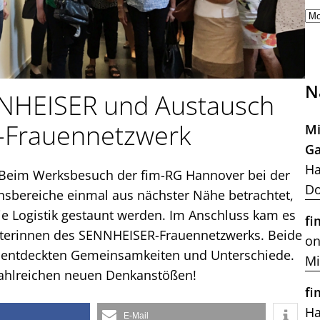
N
NHEISER und Austausch
-Frauennetzwerk
Mi
Ga
Ha
 Beim Werksbesuch der fim-RG Hannover bei der
Do
sbereiche einmal aus nächster Nähe betrachtet,
ie Logistik gestaunt werden. Im Anschluss kam es
fi
eterinnen des SENNHEISER-Frauennetzwerks. Beide
on
or, entdeckten Gemeinsamkeiten und Unterschiede.
Mi
zahlreichen neuen Denkanstößen!
fi
H
E-Mail