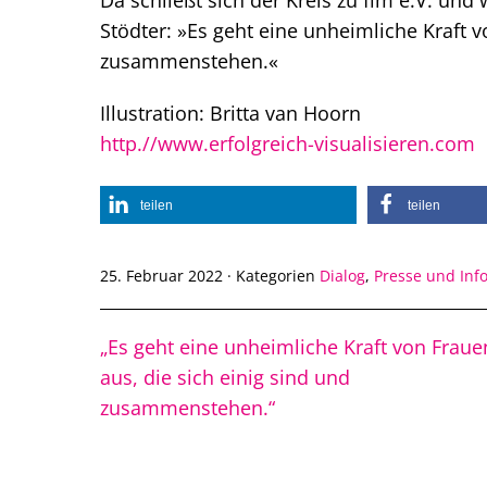
Da schließt sich der Kreis zu fim e.V. und
Stödter: »Es geht eine unheimliche Kraft v
zusammenstehen.«
Illustration: Britta van Hoorn
http.//www.erfolgreich-visualisieren.com
teilen
teilen
25. Februar 2022
·
Kategorien
Dialog
,
Presse und Inf
„Es geht eine unheimliche Kraft von Fraue
aus, die sich einig sind und
zusammenstehen.“