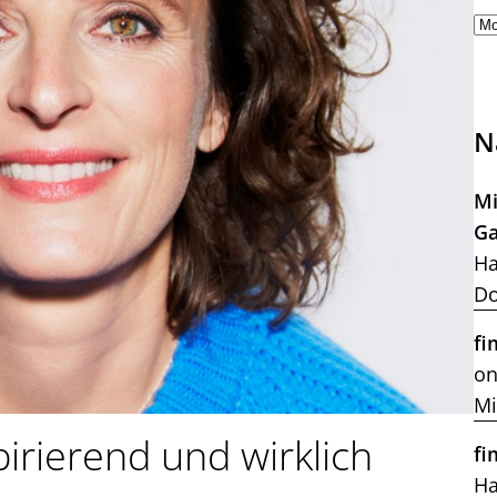
N
Mi
Ga
Ha
Do
fi
on
Mi
pirierend und wirklich
fi
H