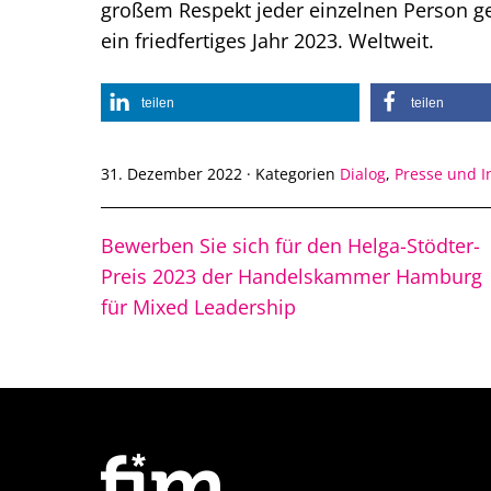
großem Respekt jeder einzelnen Person 
ein friedfertiges Jahr 2023. Weltweit.
teilen
teilen
31. Dezember 2022
·
Kategorien
Dialog
,
Presse und I
Bewerben Sie sich für den Helga-Stödter-
Preis 2023 der Handelskammer Hamburg
für Mixed Leadership