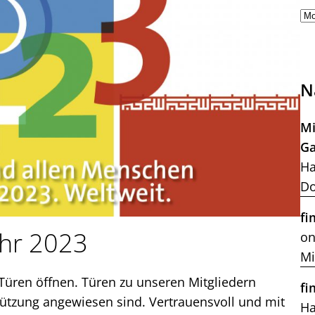
N
Mi
Ga
Ha
Do
fi
Jahr 2023
on
Mi
üren öffnen. Türen zu unseren Mitgliedern
fi
tützung angewiesen sind. Vertrauensvoll und mit
H