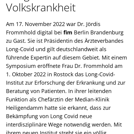
Volkskrankheit
Login
Am 17. November 2022 war Dr. Jördis
Facebook
Instagram
LinkedIn
Frommhold digital bei
fim
Berlin Brandenburg
zu Gast. Sie ist Präsidentin des Ärzteverbandes
Long-Covid und gilt deutschlandweit als
führende Expertin auf diesem Gebiet. Mit einem
Symposium eröffnete Frau Dr. Frommhold am
1. Oktober 2022 in Rostock das Long-Covid-
Institut zur Erforschung der Erkrankung und zur
Beratung von Patienten. In ihrer leitenden
Funktion als Chefärztin der Median-Klinik
Heiligendamm hatte sie erkannt, dass zur
Bekämpfung von Long Covid neue
interdisziplinäre Wege notwendig werden. Mit
ihrem neuen Institut strebt sie ein völlig