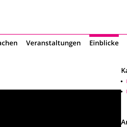
Zum
Inhalt
springen
achen
Veranstaltungen
Einblicke
K
A