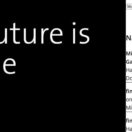
N
Mi
Ga
Ha
Do
fi
on
Mi
fi
H