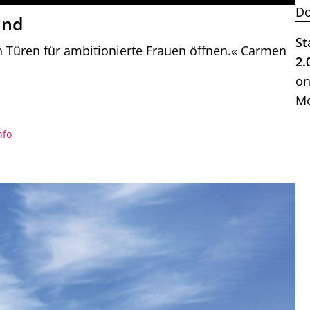
Do
and
St
 Türen für ambitionierte Frauen öffnen.« Carmen
2.
on
Mo
nfo